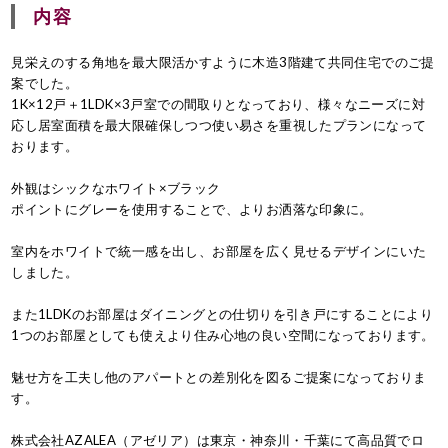
内容
見栄えのする角地を最大限活かすように木造3階建て共同住宅でのご提
案でした。
1K×12戸＋1LDK×3戸室での間取りとなっており、様々なニーズに対
応し居室面積を最大限確保しつつ使い易さを重視したプランになって
おります。
外観はシックなホワイト×ブラック
ポイントにグレーを使用することで、よりお洒落な印象に。
室内をホワイトで統一感を出し、お部屋を広く見せるデザインにいた
しました。
また1LDKのお部屋はダイニングとの仕切りを引き戸にすることにより
1つのお部屋としても使えより住み心地の良い空間になっております。
魅せ方を工夫し他のアパートとの差別化を図るご提案になっておりま
す。
株式会社AZALEA（アゼリア）は東京・神奈川・千葉にて高品質でロ