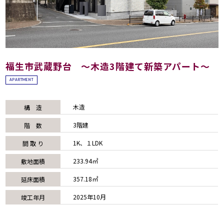
福生市武蔵野台 ～木造3階建て新築アパート～
APARTMENT
木造
構 造
3階建
階 数
1K、１LDK
間 取 り
233.94㎡
敷地面積
357.18㎡
延床面積
2025年10月
竣工年月